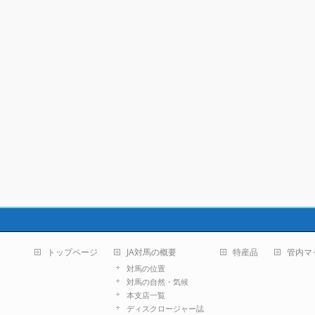
トップページ
JA対馬の概要
特産品
管内マ
対馬の位置
対馬の自然・気候
本支店一覧
ディスクロージャー誌