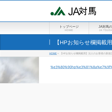
トップページ
JA対馬
HOME
JA TSUS
【HPお知らせ欄掲載
HOME
»
【HPお知らせ欄掲載用】法人のお客様の新規
%e3%80%90hp%e3%81%8a%e7%9f