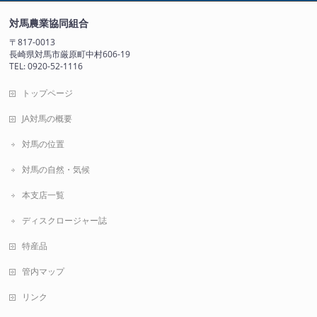
対馬農業協同組合
〒817-0013
長崎県対馬市厳原町中村606-19
TEL: 0920-52-1116
トップページ
JA対馬の概要
対馬の位置
対馬の自然・気候
本支店一覧
ディスクロージャー誌
特産品
管内マップ
リンク