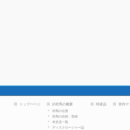
トップページ
JA対馬の概要
特産品
管内マ
対馬の位置
対馬の自然・気候
本支店一覧
ディスクロージャー誌