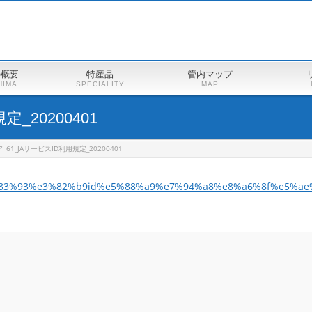
の概要
特産品
管内マップ
HIMA
SPECIALITY
MAP
定_20200401
ア
61_JAサービスID利用規定_20200401
83%93%e3%82%b9id%e5%88%a9%e7%94%a8%e8%a6%8f%e5%ae%