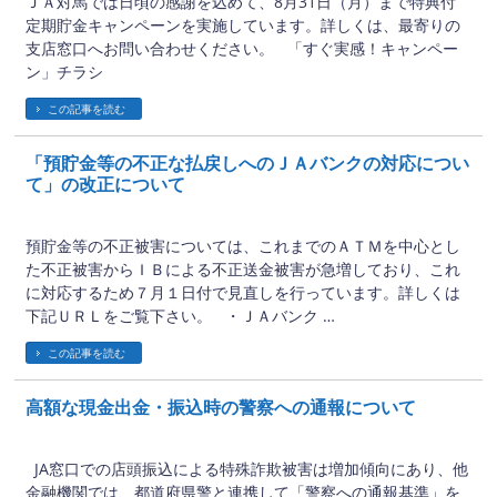
ＪＡ対馬では日頃の感謝を込めて、8月31日（月）まで特典付
定期貯金キャンペーンを実施しています。詳しくは、最寄りの
支店窓口へお問い合わせください。 「すぐ実感！キャンペー
ン」チラシ
この記事を読む
「預貯金等の不正な払戻しへのＪＡバンクの対応につい
て」の改正について
2026年6月29日
預貯金等の不正被害については、これまでのＡＴＭを中心とし
た不正被害からＩＢによる不正送金被害が急増しており、これ
に対応するため７月１日付で見直しを行っています。詳しくは
下記ＵＲＬをご覧下さい。 ・ＪＡバンク …
この記事を読む
高額な現金出金・振込時の警察への通報について
2026年5月1日
JA窓口での店頭振込による特殊詐欺被害は増加傾向にあり、他
金融機関では、都道府県警と連携して「警察への通報基準」を